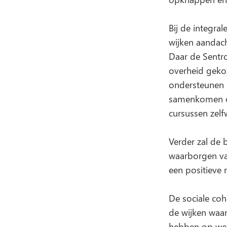
Bij de integral
wijken aandach
Daar de Sentro 
overheid gekoz
ondersteunen 
samenkomen om
cursussen zelf
Verder zal de 
waarborgen van
een positieve 
De sociale coh
de wijken waa
hebben op welv