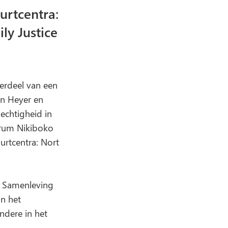
rtcentra:
ly Justice
erdeel van een
en Heyer en
echtigheid in
trum Nikiboko
rtcentra: Nort
ie Samenleving
n het
ndere in het