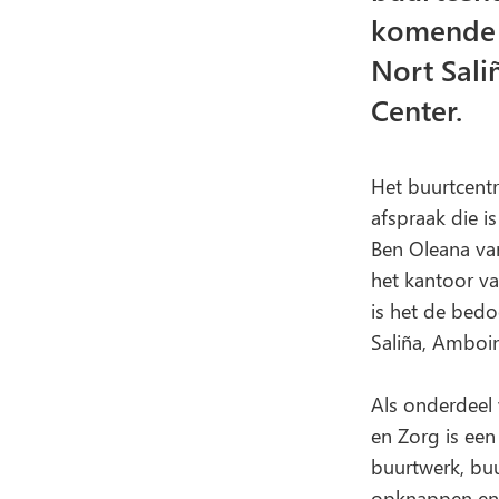
komende 
Nort Sali
Center.
Het buurtcent
afspraak die 
Ben Oleana van
het kantoor va
is het de bed
Saliña, Amboin
Als onderdeel 
en Zorg is ee
buurtwerk, buu
opknappen en 