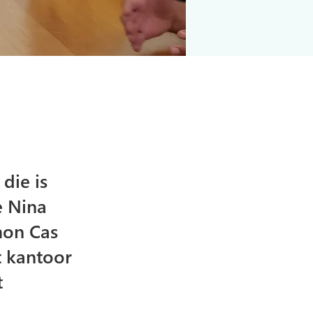
die is
e Nina
hon Cas
t kantoor
t