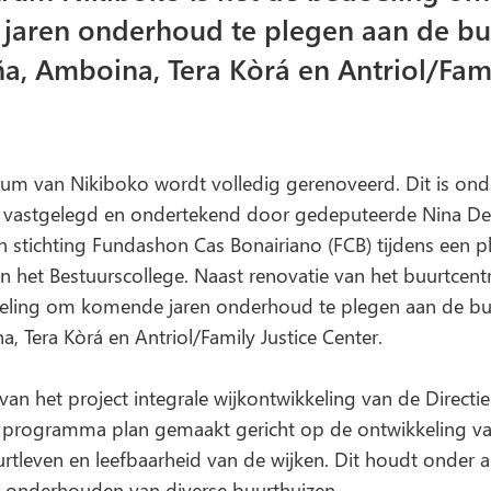
jaren onderhoud te plegen aan de buu
ña, Amboina, Tera Kòrá en Antriol/Fami
rum van Nikiboko wordt volledig gerenoveerd. Dit is ond
is vastgelegd en ondertekend door gedeputeerde Nina D
 stichting Fundashon Cas Bonairiano (FCB) tijdens een pl
n het Bestuurscollege. Naast renovatie van het buurtcen
oeling om komende jaren onderhoud te plegen aan de buu
a, Tera Kòrá en Antriol/Family Justice Center.
van het project integrale wijkontwikkeling van de Direct
n programma plan gemaakt gericht op de ontwikkeling va
rtleven en leefbaarheid van de wijken. Dit houdt onder a
onderhouden van diverse buurthuizen.