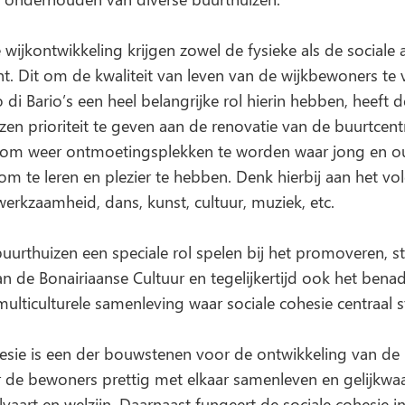
e wijkontwikkeling krijgen zowel de fysieke als de sociale
t. Dit om de kwaliteit van leven van de wijkbewoners te 
di Bario’s een heel belangrijke rol hierin hebben, heeft d
en prioriteit te geven aan de renovatie van de buurtcent
om weer ontmoetingsplekken te worden waar jong en o
 te leren en plezier te hebben. Denk hierbij aan het vo
werkzaamheid, dans, kunst, cultuur, muziek, etc.
buurthuizen een speciale rol spelen bij het promoveren, s
 de Bonairiaanse Cultuur en tegelijkertijd ook het bena
multiculturele samenleving waar sociale cohesie centraal s
esie is een der bouwstenen voor de ontwikkeling van de 
r de bewoners prettig met elkaar samenleven en gelijkwa
aart en welzijn. Daarnaast fungeert de sociale cohesie in