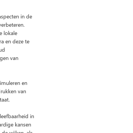
 aspecten in de
verbeteren.
e lokale
ra en deze te
ud
lgen van
timuleren en
drukken van
taat.
leefbaarheid in
ardige kansen
 de wijken, als