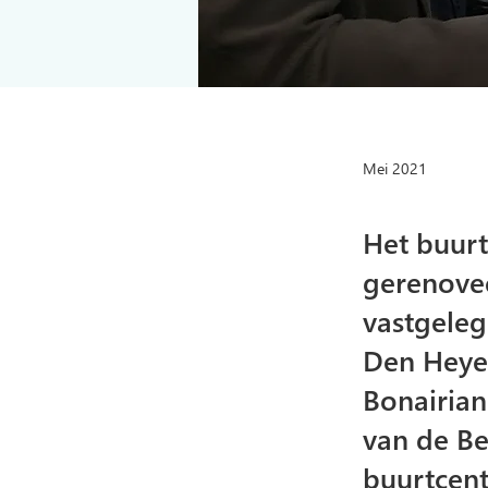
Mei 2021
Het buurt
gerenovee
vastgele
Den Heyer
Bonairian
van de Be
buurtcent