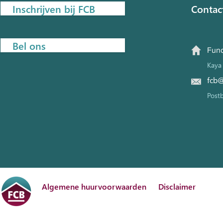
Inschrijven bij FCB
Contac
Bel ons
Fund
Kaya 
fcb@
Post
Algemene huurvoorwaarden
Disclaimer