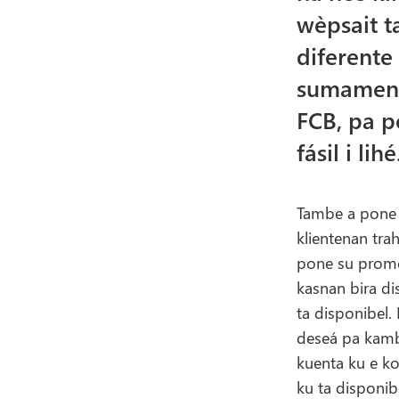
wèpsait t
diferente
sumamente
FCB, pa p
fásil i lihé
Tambe a pone 
klientenan tra
pone su promé
kasnan bira di
ta disponibel.
deseá pa kambi
kuenta ku e ko
ku ta disponib