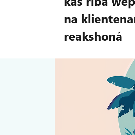
kas riba wèp
na klientena
reakshoná