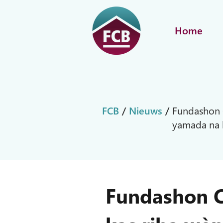
Home
FCB
/
Nieuws
/
Fundashon C
yamada na k
Fundashon C