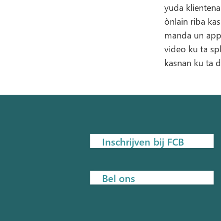
yuda klientena
ònlain riba ka
manda un app n
video ku ta sp
kasnan ku ta d
Inschrijven bij FCB
Bel ons