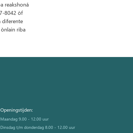
 pa reakshoná
17-8042 òf
 diferente
ònlain riba
Openingstijden:
Maandag 9.00 - 12.00 uur
Dinsdag t/m donderdag 8.00 - 12.00 uur