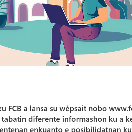
u FCB a lansa su wèpsait nobo
www.fc
 tabatin diferente informashon ku a 
ientenan enkuanto e posibilidatnan ku