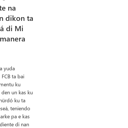
te na
n dikon ta
á di Mi
n manera
 a yuda
 FCB ta bai
omentu ku
á den un kas ku
 hürdó ku ta
eseá, teniendo
arke pa e kas
diente di nan