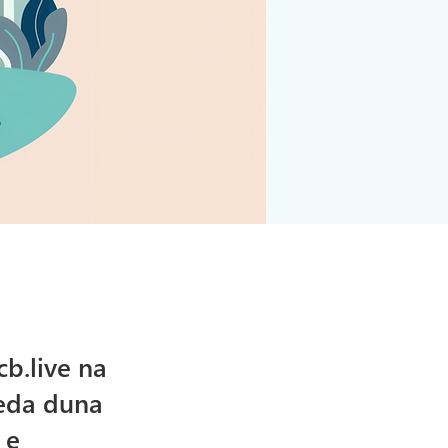
b.live
na
keda duna
 e