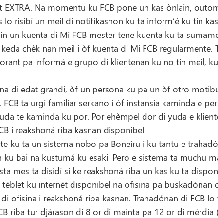
ant EXTRA. Na momentu ku FCB pone un kas ònlain, outo
lo risibí un meil di notifikashon ku ta inform’é ku tin ka
tin un kuenta di Mi FCB mester tene kuenta ku ta sumam
 keda chèk nan meil i òf kuenta di Mi FCB regularmente.
orant pa informá e grupo di klientenan ku no tin meil, ku
ona di edat grandi, òf un persona ku pa un òf otro motibu
t, FCB ta urgi familiar serkano i òf instansia kaminda e pe
 yuda te kaminda ku por. Por ehèmpel dor di yuda e klient
CB i reakshoná riba kasnan disponibel.
te ku ta un sistema nobo pa Boneiru i ku tantu e traha
in ku bai na kustumá ku esaki. Pero e sistema ta muchu mas
lista mes ta disidí si ke reakshoná riba un kas ku ta dispon
tèblet ku internèt disponibel na ofisina pa buskadónan 
 di ofisina i reakshoná riba kasnan. Trahadónan di FCB lo 
CB riba tur djárason di 8 or di mainta pa 12 or di mèrdia (