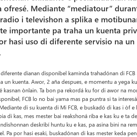
a ofresé. Mediante “mediatour” duran
 radio i televishon a splika e motibuna
 importante pa traha un kuenta priv
or hasi uso di diferente servisio na u
.
diferente dianan disponibel kaminda trahadónan di FCB
ha un kuenta. Awor, 2 aña despues, e momentu a yega ku
 kasnan ònlain. Ta bon pa rekordá ku for di awor na m
sponibel, FCB lo no bai yama mas pa puntra si ta interes
 Mediante di su kuenta di Mi FCB, e buskadó di kas i òf e
a di kas, mes mester bai reakshoná riba e kas ku e ta d
ndishonnan deskribí huntu ku e kas, pa asina bini na rem
el. Pa por hasi esaki, buskadónan di kas mester keda pen