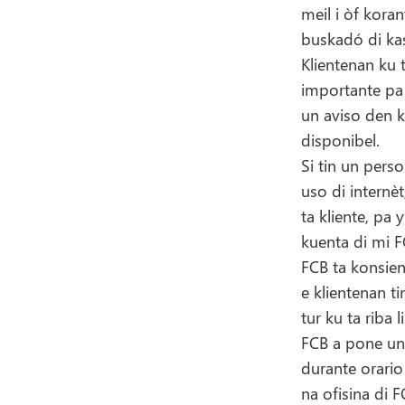
meil i òf kor
buskadó di kas 
Klientenan ku 
importante pa
un aviso den k
disponibel.
Si tin un pers
uso di internè
ta kliente, pa
kuenta di mi F
FCB ta konsien
e klientenan t
tur ku ta riba 
FCB a pone un 
durante orario
na ofisina di F