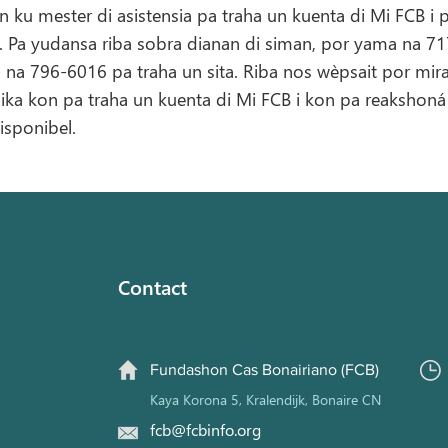
n ku mester di asistensia pa traha un kuenta di Mi FCB i
s. Pa yudansa riba sobra dianan di siman, por yama na 7
a 796-6016 pa traha un sita. Riba nos wèpsait por mira
lika kon pa traha un kuenta di Mi FCB i kon pa reakshoná 
isponibel.
Contact
Fundashon Cas Bonairiano (FCB)
Kaya Korona 5, Kralendijk, Bonaire CN
fcb@fcbinfo.org