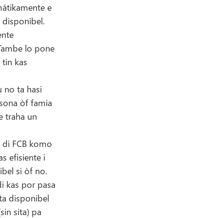
mátikamente e
s disponibel.
ente
 Tambe lo pone
 tin kas
 no ta hasi
rsona òf famia
e traha un
dó di FCB komo
 efisiente i
ibel si òf no.
di kas por pasa
ta disponibel
sin sita) pa