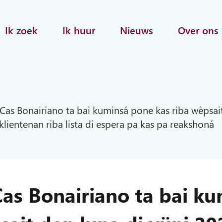
Ik zoek
Ik huur
Nieuws
Over ons
as Bonairiano ta bai kuminsá pone kas riba wèpsait
lientenan riba lista di espera pa kas pa reakshoná
as Bonairiano ta bai k