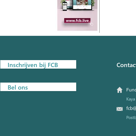
Inschrijven bij FCB
Contac
Bel ons
Fund
Kaya 
fcb@
Post