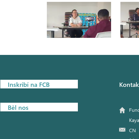
Inskribí na FCB
Kontak
Bèl nos
Fund
Kaya
CN