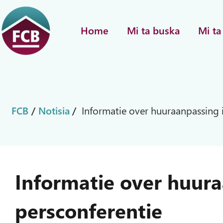
Home
Mi ta buska
Mi ta
FCB
/
Notisia
/
Informatie over huuraanpassing 
Informatie over huura
persconferentie