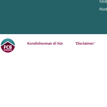
fcb@
Pòst
Kondishonnan di hür
'Disclaimer'