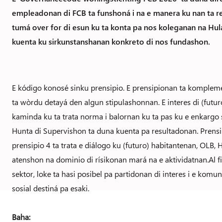
empleadonan di FCB ta funshoná i na e manera ku nan ta r
tumá over for di esun ku ta konta pa nos koleganan na H
kuenta ku sirkunstanshanan konkreto di nos fundashon.
E kódigo konosé sinku prensipio. E prensipionan ta kompleme
ta wòrdu detayá den algun stipulashonnan.
E interes di (fut
kaminda ku ta trata norma i balornan ku ta pas ku e enkargo 
Hunta di Supervishon ta duna kuenta pa resultadonan. Prensipi
prensipio 4 ta trata e diálogo ku (futuro) habitantenan, OLB, 
atenshon na dominio di rísikonan mará na e aktividatnan.
Al 
sektor, loke ta hasi posibel pa partidonan di interes i e ko
sosial destiná pa esaki.
Baha: