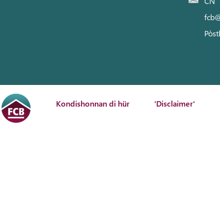
CN
fcb@
Pòst
Kondishonnan di hür
'Disclaimer'