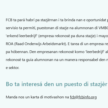
FCB ta pará habrí pa stazjèrnan i ta brinda nan e oportunidat 
servisio ta permití, puestonan di stazje na alumnonan di VM
'erkend leerbedrijf' (empresa rekonosé pa duna stazje) i may
ROA (Raad Onderwijs Arbeidsmarkt). E tarea di un empresa rek
pa hóbennan. Den empresanan rekonosé komo 'leerbedrijf' 
rekonosé ta guia alumnonan na un manera responsabel den na
e sektor.
Bo ta interesá den un puesto di stazjèr
Manda nos un karta di motivashon na
fcb@fcbinfo.org