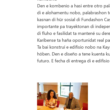
Den e kombenio a hasi entre otro pa
di e alohamentu nobo, palabrashon to
kasnan di hür sosial di Fundashon Cas
importante pa trayektonan di indepen
di fluho e fasilidat ta mantené su de
Karibense ta haña oportunidat real p
Ta bai konstruí e edifisio nobo na Ka
hóben. Den e diseño a tene kuenta k
futuro. E fecha di entrega di e edifis