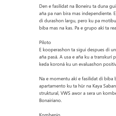
Den e fasilidat na Boneiru ta duna gu
aña pa nan bira mas independiente. 
di durashon largu, pero ku pa motibu
biba mas na kas. Pa e grupo akí ta real
Piloto
E kooperashon ta sigui despues di un 
aña pasá. A usa e aña ku a transkurí pa
keda koroná ku un evaluashon positivo
Na e momentu akí e fasilidat di biba
apartamento ku ta hür na Kaya Sabana.
struktural, VWS awor a sera un kom
Bonairiano.
Kombenio