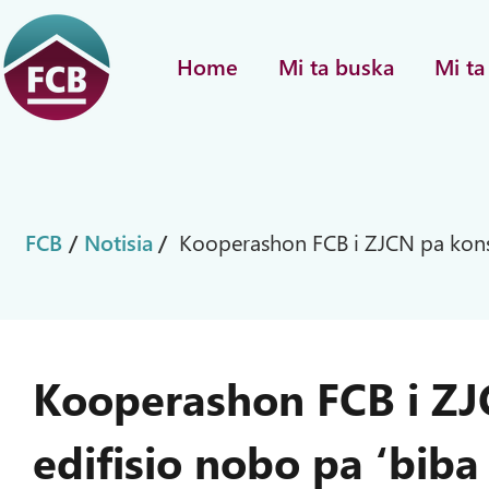
Home
Mi ta buska
Mi ta
FCB
/
Notisia
/
Kooperashon FCB i ZJCN pa konst
Kooperashon FCB i ZJ
edifisio nobo pa ‘biba