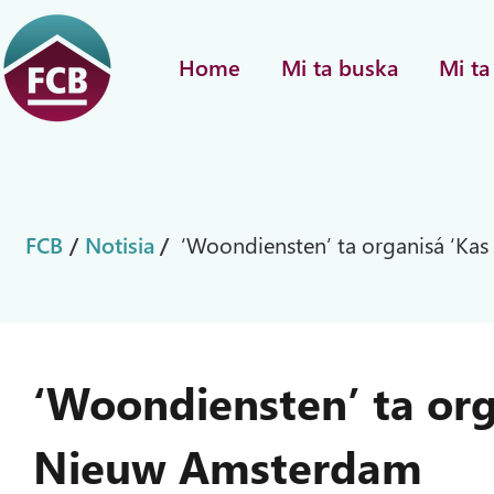
Home
Mi ta buska
Mi ta
FCB
/
Notisia
/
‘Woondiensten’ ta organisá ‘Ka
‘Woondiensten’ ta org
Nieuw Amsterdam