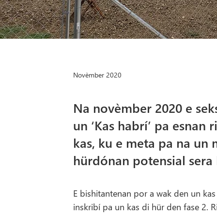
Novèmber 2020
Na novèmber 2020 e sek
un ‘Kas habrí’ pa esnan r
kas, ku e meta pa na un m
hürdónan potensial sera 
E bishitantenan por a wak den un ka
inskribí pa un kas di hür den fase 2. 