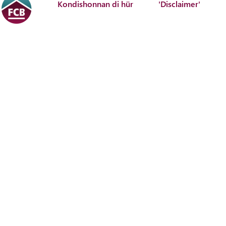
Kondishonnan di hür
'Disclaimer'