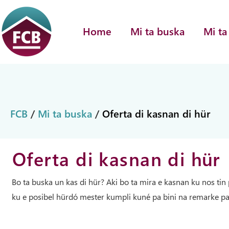
Home
Mi ta buska
Mi ta
FCB
/
Mi ta buska
/
​Oferta di kasnan di hür
Oferta di kasnan di
hür
Bo ta buska un kas di hür? Aki bo ta mira e kasnan ku nos tin
ku e posibel hürdó mester kumpli kuné pa bini na remarke pa