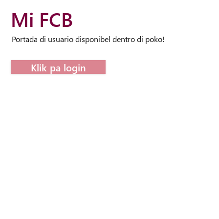
Mi FCB
Portada di usuario disponibel dentro di poko!
Klik pa login